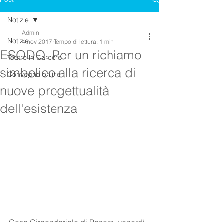
Notizie
Admin
Notizie
4 nov 2017
Tempo di lettura: 1 min
ESODO. Per un richiamo
Teatro in Carcere
simbolico alla ricerca di
Convegno online
nuove progettualità
dell'esistenza