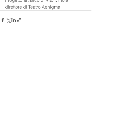
Progetto artistico di Vito Minoia 
direttore di Teatro Aenigma
Mostra tutti
Post recenti