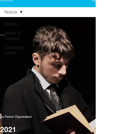
Notizie
Notizie
Teatro in
Carcere
Convegno
online