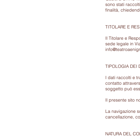
sono stati raccolt
finalità, chieden
TITOLARE E RE
Il Titolare e Re
sede legale in Vi
info@teatroaenig
TIPOLOGIA DEI D
I dati raccolti e 
contatto attravers
soggetto può esse
Il presente sito n
La navigazione sul
cancellazione, co
NATURA DEL C