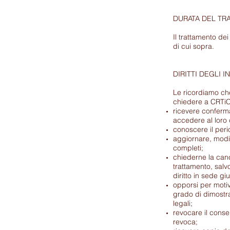
DURATA DEL TR
Il trattamento dei
di cui sopra.
DIRITTI DEGLI I
Le ricordiamo che 
chiedere a CRTiC
ricevere conferma 
accedere al loro
conoscere il peri
aggiornare, modif
completi;
chiederne la cance
trattamento, salvo
diritto in sede giu
opporsi per motiv
grado di dimostrar
legali;
revocare il conse
revoca;