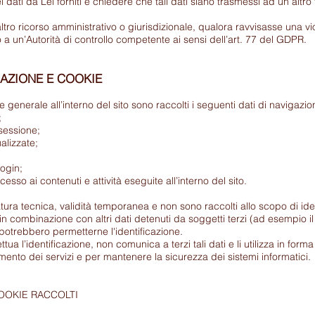
 dati da Lei forniti e chiedere che tali dati siano trasmessi ad un altro 
ltro ricorso amministrativo o giurisdizionale, qualora ravvisasse una vi
a un’Autorità di controllo competente ai sensi dell’art. 77 del GDPR.
GAZIONE E COOKIE
 generale all’interno del sito sono raccolti i seguenti dati di navigazio
;
essione;
lizzate;
ogin;
o ai contenuti e attività eseguite all’interno del sito.
tura tecnica, validità temporanea e non sono raccolti allo scopo di ident
n combinazione con altri dati detenuti da soggetti terzi (ad esempio il
, potrebbero permetterne l'identificazione.
ettua l’identificazione, non comunica a terzi tali dati e li utilizza in for
mento dei servizi e per mantenere la sicurezza dei sistemi informatici.
OOKIE RACCOLTI