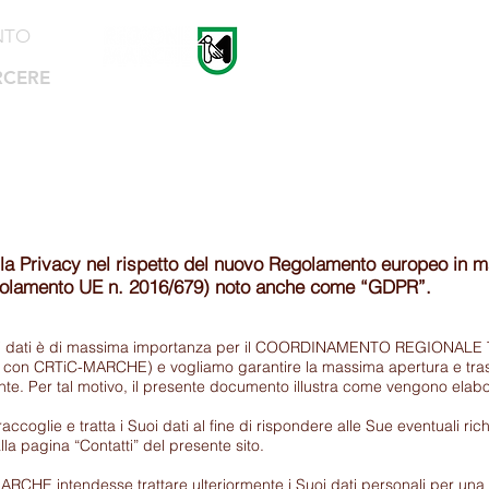
NTO
RCERE
Home
La Rete
Notizie
lla Privacy nel rispetto del nuovo Regolamento europeo in ma
golamento UE n. 2016/679) noto anche come “GDPR”.
ei dati è di massima importanza per il COORDINAMENTO REGIONAL
 con CRTiC-MARCHE) e vogliamo garantire la massima apertura e trasp
nte. Per tal motivo, il presente documento illustra come vengono elaborat
oglie e tratta i Suoi dati al fine di rispondere alle Sue eventuali ric
lla pagina “Contatti” del presente sito.
CHE intendesse trattare ulteriormente i Suoi dati personali per una fi