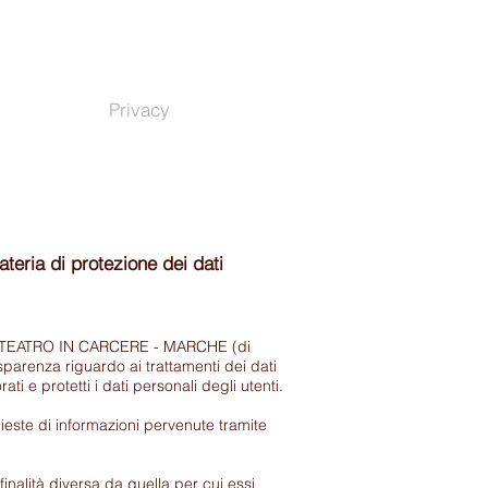
Link utili
Privacy
Contatti
teria di protezione dei dati
E TEATRO IN CARCERE - MARCHE (di
arenza riguardo ai trattamenti dei dati
i e protetti i dati personali degli utenti.
hieste di informazioni pervenute tramite
nalità diversa da quella per cui essi