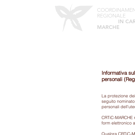
COORDINAME
REGIONALE
TEATRO
IN CA
MARCHE
Informativa su
personali (Re
La protezione d
seguito nominato
personali dell'ute
CRTiC-MARCHE racc
form elettronico a
Qualora CRTiC-MAR