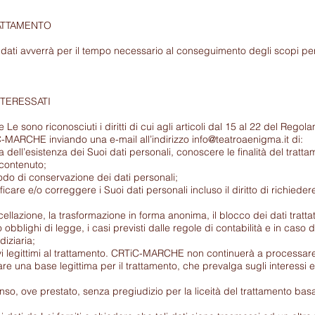
ATTAMENTO
 dati avverrà per il tempo necessario al conseguimento degli scopi per cu
NTERESSATI
Le sono riconosciuti i diritti di cui agli articoli dal 15 al 22 del Rego
-MARCHE inviando una e-mail all’indirizzo
info@teatroaenigma.it
di:
dell’esistenza dei Suoi dati personali, conoscere le finalità del trattam
 contenuto;
odo di conservazione dei dati personali;
icare e/o correggere i Suoi dati personali incluso il diritto di richiede
llazione, la trasformazione in forma anonima, il blocco dei dati trattati
 obblighi di legge, i casi previsti dalle regole di contabilità e in caso
diziaria;
i legittimi al trattamento. CRTiC-MARCHE non continuerà a processare 
e una base legittima per il trattamento, che prevalga sugli interessi e i
nso, ove prestato, senza pregiudizio per la liceità del trattamento ba