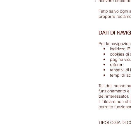
ricevere copia dei
Fatto salvo ogni a
proporre reclamo 
DATI DI NAVI
Per la navigazione
• indirizzo IP
• cookies di s
• pagine visua
• referer;
• tentativi di l
• tempi di access
Tali dati hanno na
funzionamento e i
dell’interessato)
Il Titolare non eff
corretto funziona
TIPOLOGIA DI C