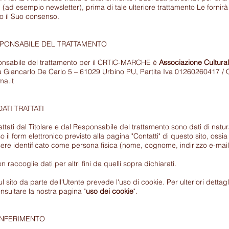
i (ad esempio newsletter), prima di tale ulteriore trattamento Le fornirà
do il Suo consenso.
SPONSABILE DEL TRATTAMENTO
sponsabile del trattamento per il CRTiC-MARCHE è
Associazione Cultural
a Giancarlo De Carlo 5 – 61029 Urbino PU, Partita Iva
01260260417 / C
ma.it
ATI TRATTATI
trattati dal Titolare e dal Responsabile del trattamento sono dati di nat
o il form elettronico previsto alla pagina "Contatti" di questo sito, ossia
re identificato come persona fisica (nome, cognome, indirizzo e-mail
on raccoglie dati per altri fini da quelli sopra dichiarati.
 sito da parte dell'Utente prevede l'uso di cookie. Per ulteriori dettagli 
nsultare la nostra pagina "
uso dei cookie
".
ONFERIMENTO