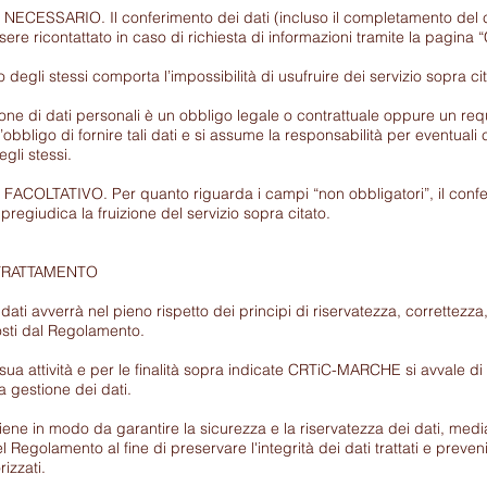
ESSARIO. Il conferimento dei dati (incluso il completamento del 
ere ricontattato in caso di richiesta di informazioni tramite la pagina “
o degli stessi comporta l’impossibilità di usufruire dei servizio sopra cit
ne di dati personali è un obbligo legale o contrattuale oppure un requ
 l’obbligo di fornire tali dati e si assume la responsabilità per eventu
gli stessi.
OLTATIVO. Per quanto riguarda i campi “non obbligatori”, il conferime
 pregiudica la fruizione del servizio sopra citato.
TRATTAMENTO
 dati avverrà nel pieno rispetto dei principi di riservatezza, correttezza
sti dal Regolamento.
sua attività e per le finalità sopra indicate CRTiC-MARCHE si avvale di s
la gestione dei dati.
viene in modo da garantire la sicurezza e la riservatezza dei dati, medi
el Regolamento al fine di preservare l'integrità dei dati trattati e preven
izzati.