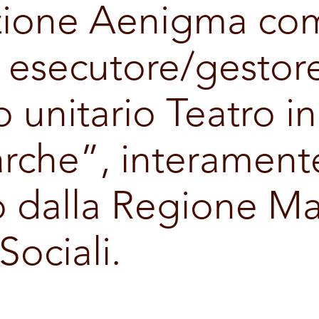
azione Aenigma co
 esecutore/gestor
 unitario Teatro i
arche”, interament
o dalla Regione M
Sociali.