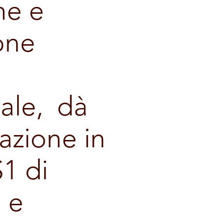
he e
one
nale, dà
zazione in
S1 di
 e