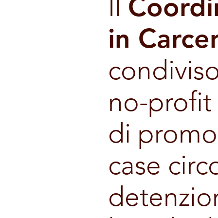
Il
Coordi
in Carce
condiviso
no-profit
di promoz
case circ
detenzion