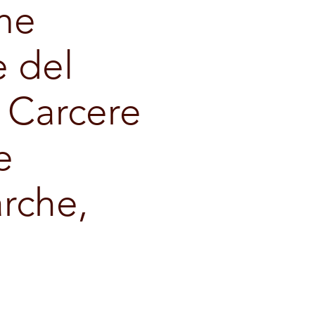
me
e del
n Carcere
e
arche,