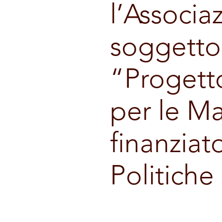
l’Associ
soggetto
“Progetto
per le M
finanziat
Politiche 