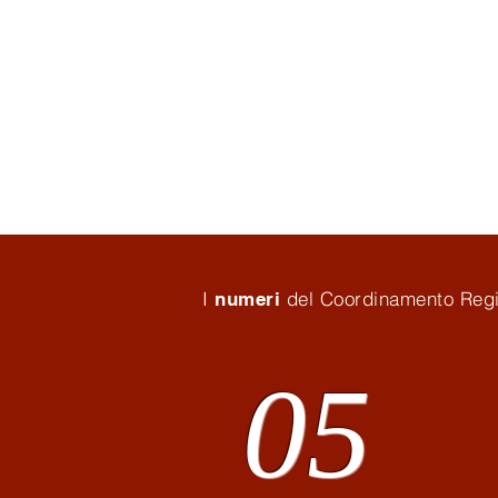
stagno
I
del Coordinamento Regi
numeri
05