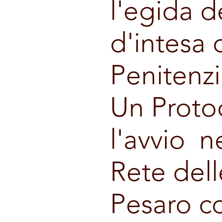
l'egida 
d'intesa 
Penitenzi
Un Protoc
l'avvio n
Rete dell
Pesaro c