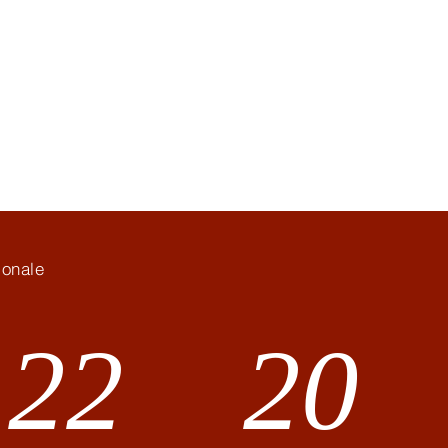
Kinematosti
onale
22
20