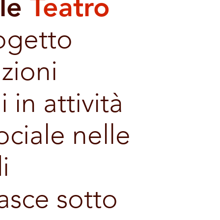
ale
Teatro
ogetto
zioni
in attività
ociale nelle
i
asce sotto