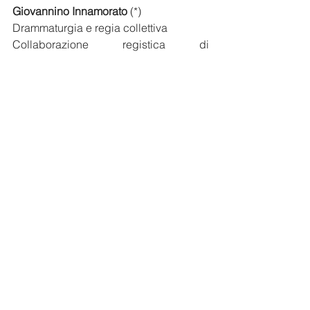
Giovannino Innamorato
 (*)
Drammaturgia e regia collettiva
Collaborazione registica di 
Vito Minoia e Francesco Gigliotti con gli 
attori della Compagnia "Controvento" 
della Casa Circondariale di Pesaro.
La Commedia dell’Arte costituisce una 
significativa tappa di attraversamento 
per chi è impegnato in un percorso di 
formazione nella recitazione. 
Gestualità, vocalità, recitare 
all’improvviso, sono tratti caratteristici 
che concorrono all’affabulazione dello 
spettatore. Il canovaccio, frutto di una 
rielaborazione da parte del gruppo, 
dell’originale “Pulcinella innamorato”, 
mette in evidenza la creatività dei 
singoli attori, nel tentativo di mantenere 
vive le prerogative di una libera 