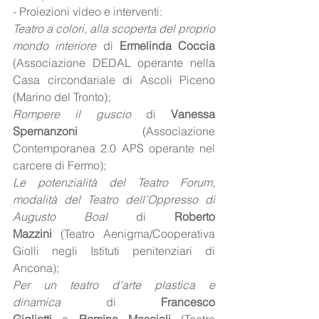
- Proiezioni video e interventi:
Teatro a colori, alla scoperta del proprio 
mondo interiore
 di 
Ermelinda Coccia 
(Associazione DEDAL operante nella 
Casa circondariale di Ascoli Piceno 
(Marino del Tronto);
Rompere il guscio
 di 
Vanessa 
Spernanzoni
 (Associazione 
Contemporanea 2.0 APS operante nel 
carcere di Fermo);
Le potenzialità del Teatro Forum, 
modalità del Teatro dell’Oppresso di 
Augusto Boal
 di 
Roberto 
Mazzini
 (Teatro Aenigma/Cooperativa 
Giolli negli Istituti penitenziari di 
Ancona);
Per un teatro d’arte plastica e 
dinamica
 di 
Francesco 
Gigliotti
 e 
Romina Mascioli 
(Teatro 