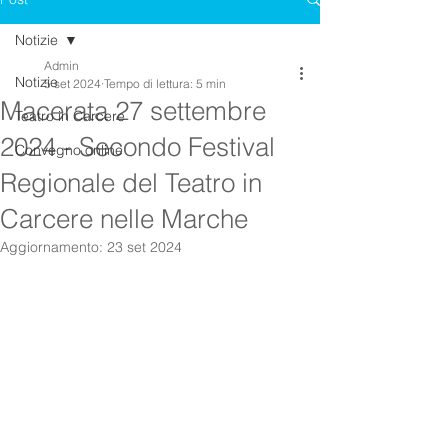
Notizie
Admin
Notizie
5 set 2024
Tempo di lettura: 5 min
Macerata 27 settembre
Teatro in Carcere
2024 - Secondo Festival
Convegno online
Regionale del Teatro in
Carcere nelle Marche
Aggiornamento:
23 set 2024