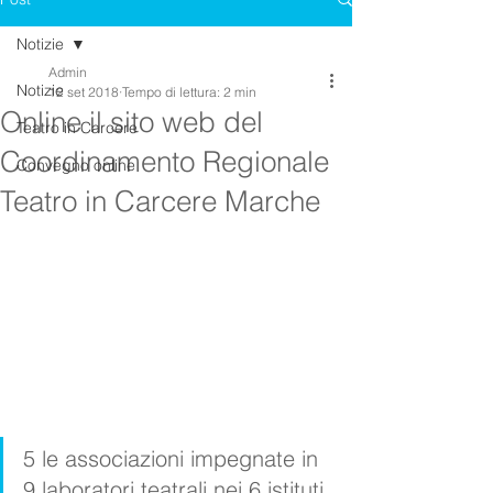
Notizie
Admin
Notizie
12 set 2018
Tempo di lettura: 2 min
Online il sito web del
Teatro in Carcere
Coordinamento Regionale
Convegno online
Teatro in Carcere Marche
5 le associazioni impegnate in 
9 laboratori teatrali nei 6 istituti 