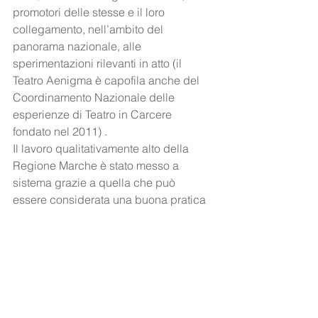
promotori delle stesse e il loro 
collegamento, nell’ambito del 
panorama nazionale, alle 
sperimentazioni rilevanti in atto (il 
Teatro Aenigma è capofila anche del 
Coordinamento Nazionale delle 
esperienze di Teatro in Carcere 
fondato nel 2011) . 
Il lavoro qualitativamente alto della 
Regione Marche è stato messo a 
sistema grazie a quella che può 
essere considerata una buona pratica 
nazionale per gli interventi socio-
culturali a favore dell’ambito 
penitenziario: la Legge Regionale 28 
del 2008 per un  “Sistema regionale 
integrato degli interventi a favore dei 
soggetti adulti e minorenni sottoposti a 