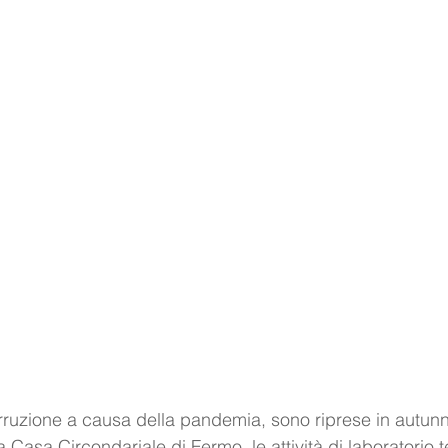
ruzione a causa della pandemia, sono riprese in autunn
a Casa Circondariale di Fermo, le attività di laboratorio t